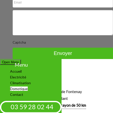
Captcha
Open Menu
Menu
Accueil
Electricité
Climatisation
Domotique
5 Rue de l'Abbaye de Fontenay
Contact
21240 Talant
03 59 28 02 44
Déplacement sur un rayon de 50 km