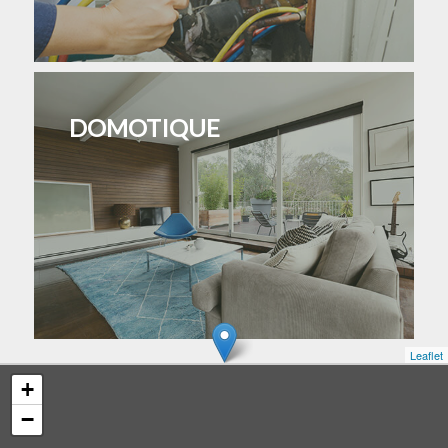
DOMOTIQUE
Leaflet
+
−