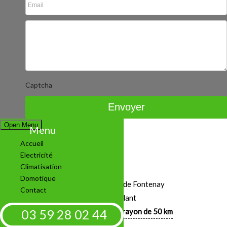
Captcha
Open Menu
Menu
Accueil
Electricité
Climatisation
Domotique
5 Rue de l'Abbaye de Fontenay
Contact
21240 Talant
03 59 28 02 44
Déplacement sur un rayon de 50 km